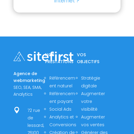
internet ?
NOS
VOS
PRESTATIONS
OBJECTIFS
Agence de
Référencem
Stratégie
webmarketing
ent naturel
digitale
SEO, SEA, SMA,
Référencem
Augmenter
Analytics
ent payant
votre
Social Ads
visibilité

72 rue
Analytics et
Augmenter
de
Conversions
vos ventes
lessard,
Création de
Générer des
76100