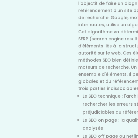
l'objectif de faire un diag
référencement d'un site d
de recherche. Google, mote
internautes, utilise un al
Cet algorithme va détermi
SERP (search engine result
d'éléments liés à la struct
autorité sur le web. Ces é
méthodes SEO bien définies 
moteurs de recherche. Un a
ensemble d'éléments. Il 
globales et du référencem
trois parties indissociables
Le SEO technique : l'arch
rechercher les erreurs st
préjudiciables au référe
Le SEO on page : la qual
analysée ;
Le SEO off page ou netli