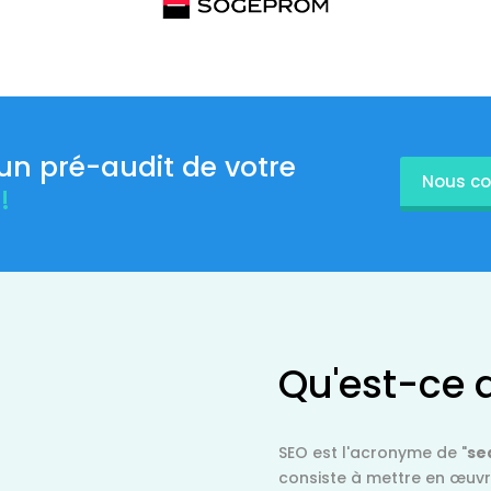
'un pré-audit de votre
Nous co
!
Qu'est-ce 
SEO est l'acronyme de "
se
consiste à mettre en œuv