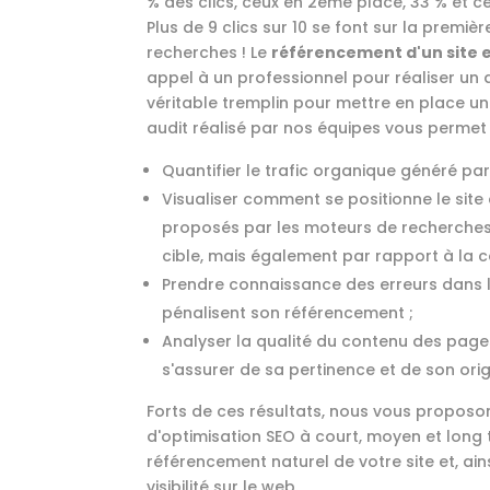
% des clics, ceux en 2ème place, 33 % et ce
Plus de 9 clics sur 10 se font sur la premi
recherches ! Le
référencement d'un site e
appel à un professionnel pour réaliser un 
véritable tremplin pour mettre en place u
audit réalisé par nos équipes vous permet 
Quantifier le trafic organique généré par 
Visualiser comment se positionne le site 
proposés par les moteurs de recherches,
cible, mais également par rapport à la 
Prendre connaissance des erreurs dans l'
pénalisent son référencement ;
Analyser la qualité du contenu des pages
s'assurer de sa pertinence et de son origi
Forts de ces résultats, nous vous proposo
d'optimisation SEO à court, moyen et long t
référencement naturel de votre site et, ai
visibilité sur le web.