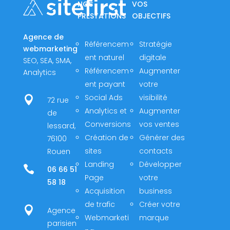
NOS
VOS
PRESTATIONS
OBJECTIFS
Agence de
Référencem
Stratégie
webmarketing
ent naturel
digitale
SEO, SEA, SMA,
Référencem
Augmenter
Analytics
ent payant
votre
Social Ads
visibilité

72 rue
Analytics et
Augmenter
de
Conversions
vos ventes
lessard,
Création de
Générer des
76100
sites
contacts
Rouen
Landing
Développer

06 66 51
Page
votre
58 18
Acquisition
business
de trafic
Créer votre

Agence
Webmarketi
marque
parisien